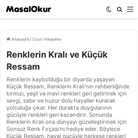
Dış
Arama
M
görünümü
yap
değiştir
...
Anasayfa
/
Uzun Hikayeler
Renklerin Kralı ve Küçük
Ressam
Renklerin kaybolduğu bir diyarda yaşayan
Küçük Ressam, Renklerin Kralı'nın rehberliğinde
kırmızı, yeşil ve mavi renkleri geri getirmek için
sevgi, sabır ve huzur dolu hayaller kurarak
yolculuğa çıkar. Her durakta duygularının
gücüyle renkleri geri kazandırır. Sonunda
Renklerin Kralı ona dünyayı güzelleştirmek için
Sonsuz Renk Fırçası'nı hediye eder. Böylece
Küçük Ressam, hayal gücüyle herkese renkleri