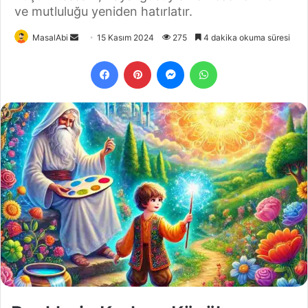
ve mutluluğu yeniden hatırlatır.
Bir
MasalAbi
15 Kasım 2024
275
4 dakika okuma süresi
e-
Facebook
Pinterest
Messenger
WhatsApp
posta
göndermek