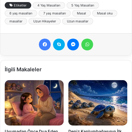
Etiketler
4 Yaş Masalları
5 Yaş Masalları
6 yaş masalları
7 yaş masalları
Masal
Masal oku
masallar
Uzun Hikayeler
Uzun masallar
Facebook
Skype
Messenger
WhatsApp
İlgili Makaleler
Uyumadan Önce Dua Eden
Deniz Kaplumbağasının İlk