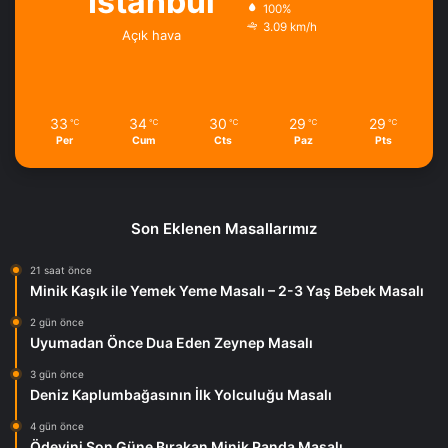
İstanbul
100%
3.09 km/h
Açık hava
33
34
30
29
29
℃
℃
℃
℃
℃
Per
Cum
Cts
Paz
Pts
Son Eklenen Masallarımız
21 saat önce
Minik Kaşık ile Yemek Yeme Masalı – 2-3 Yaş Bebek Masalı
2 gün önce
Uyumadan Önce Dua Eden Zeynep Masalı
3 gün önce
Deniz Kaplumbağasının İlk Yolculuğu Masalı
4 gün önce
Ödevini Son Güne Bırakan Minik Panda Masalı