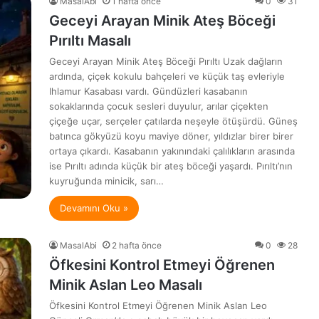
MasalAbi
1 hafta önce
0
31
Geceyi Arayan Minik Ateş Böceği
Pırıltı Masalı
Geceyi Arayan Minik Ateş Böceği Pırıltı Uzak dağların
ardında, çiçek kokulu bahçeleri ve küçük taş evleriyle
Ihlamur Kasabası vardı. Gündüzleri kasabanın
sokaklarında çocuk sesleri duyulur, arılar çiçekten
çiçeğe uçar, serçeler çatılarda neşeyle ötüşürdü. Güneş
batınca gökyüzü koyu maviye döner, yıldızlar birer birer
ortaya çıkardı. Kasabanın yakınındaki çalılıkların arasında
ise Pırıltı adında küçük bir ateş böceği yaşardı. Pırıltı’nın
kuyruğunda minicik, sarı…
Devamını Oku »
MasalAbi
2 hafta önce
0
28
Öfkesini Kontrol Etmeyi Öğrenen
Minik Aslan Leo Masalı
Öfkesini Kontrol Etmeyi Öğrenen Minik Aslan Leo