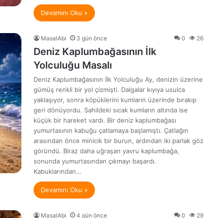
Devamını Oku »
MasalAbi
3 gün önce
0
26
Deniz Kaplumbağasının İlk
Yolculuğu Masalı
Deniz Kaplumbağasının İlk Yolculuğu Ay, denizin üzerine
gümüş renkli bir yol çizmişti. Dalgalar kıyıya usulca
yaklaşıyor, sonra köpüklerini kumların üzerinde bırakıp
geri dönüyordu. Sahildeki sıcak kumların altında ise
küçük bir hareket vardı. Bir deniz kaplumbağası
yumurtasının kabuğu çatlamaya başlamıştı. Çatlağın
arasından önce minicik bir burun, ardından iki parlak göz
göründü. Biraz daha uğraşan yavru kaplumbağa,
sonunda yumurtasından çıkmayı başardı.
Kabuklarından…
Devamını Oku »
MasalAbi
4 gün önce
0
29