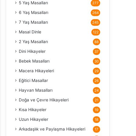
5 Yaş Masalları
277
6 Yaş Masalları
264
7 Yaş Masalları
245
Masal Dinle
122
2 Yaş Masalları
88
Dini Hikayeler
37
Bebek Masalları
30
Macera Hikayeleri
29
Eğitici Masallar
26
Hayvan Masalları
24
Doğa ve Çevre Hikayeleri
21
Kısa Hikayeler
19
Uzun Hikayeler
18
Arkadaşlık ve Paylaşma Hikayeleri
17