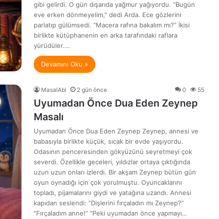
gibi gelirdi. O gün dışarıda yağmur yağıyordu. “Bugün
eve erken dönmeyelim,” dedi Arda. Ece gözlerini
parlatıp gülümsedi. “Macera rafına bakalım mı?” İkisi
birlikte kütüphanenin en arka tarafındaki raflara
yürüdüler.…
Devamını Oku »
MasalAbi
2 gün önce
0
55
Uyumadan Önce Dua Eden Zeynep
Masalı
Uyumadan Önce Dua Eden Zeynep Zeynep, annesi ve
babasıyla birlikte küçük, sıcak bir evde yaşıyordu.
Odasının penceresinden gökyüzünü seyretmeyi çok
severdi. Özellikle geceleri, yıldızlar ortaya çıktığında
uzun uzun onları izlerdi. Bir akşam Zeynep bütün gün
oyun oynadığı için çok yorulmuştu. Oyuncaklarını
topladı, pijamalarını giydi ve yatağına uzandı. Annesi
kapıdan seslendi: “Dişlerini fırçaladın mı Zeynep?”
“Fırçaladım anne!” “Peki uyumadan önce yapmayı…