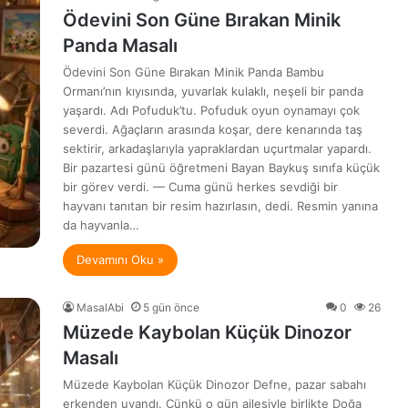
Ödevini Son Güne Bırakan Minik
Panda Masalı
Ödevini Son Güne Bırakan Minik Panda Bambu
Ormanı’nın kıyısında, yuvarlak kulaklı, neşeli bir panda
yaşardı. Adı Pofuduk’tu. Pofuduk oyun oynamayı çok
severdi. Ağaçların arasında koşar, dere kenarında taş
sektirir, arkadaşlarıyla yapraklardan uçurtmalar yapardı.
Bir pazartesi günü öğretmeni Bayan Baykuş sınıfa küçük
bir görev verdi. — Cuma günü herkes sevdiği bir
hayvanı tanıtan bir resim hazırlasın, dedi. Resmin yanına
da hayvanla…
Devamını Oku »
MasalAbi
5 gün önce
0
26
Müzede Kaybolan Küçük Dinozor
Masalı
Müzede Kaybolan Küçük Dinozor Defne, pazar sabahı
erkenden uyandı. Çünkü o gün ailesiyle birlikte Doğa