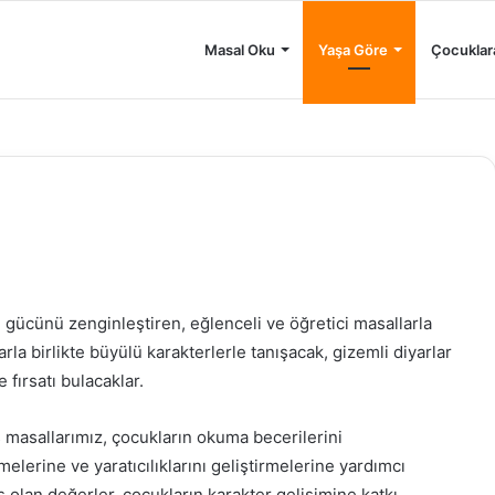
Masal Oku
Yaşa Göre
Çocuklar
 gücünü zenginleştiren, eğlenceli ve öğretici masallarla
arla birlikte büyülü karakterlerle tanışacak, gizemli diyarlar
fırsatı bulacaklar.
ış masallarımız, çocukların okuma becerilerini
melerine ve yaratıcılıklarını geliştirmelerine yardımcı
 olan değerler, çocukların karakter gelişimine katkı