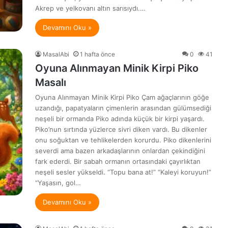
Akrep ve yelkovanı altın sarısıydı.…
Devamını Oku »
MasalAbi
1 hafta önce
0
41
Oyuna Alınmayan Minik Kirpi Piko
Masalı
Oyuna Alınmayan Minik Kirpi Piko Çam ağaçlarının göğe
uzandığı, papatyaların çimenlerin arasından gülümsediği
neşeli bir ormanda Piko adında küçük bir kirpi yaşardı.
Piko’nun sırtında yüzlerce sivri diken vardı. Bu dikenler
onu soğuktan ve tehlikelerden korurdu. Piko dikenlerini
severdi ama bazen arkadaşlarının onlardan çekindiğini
fark ederdi. Bir sabah ormanın ortasındaki çayırlıktan
neşeli sesler yükseldi. “Topu bana at!” “Kaleyi koruyun!”
“Yaşasın, gol…
Devamını Oku »