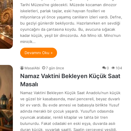
Tarihi Müzesi’ne gidecekti. Müzede kocaman dinozor
iskeletleri, parlak taşlar, eski hayvan fosilleri ve
milyonlarca yıl önce yaşamış canlıların izleri vardı. Defne,
bu geziyi günlerdir bekliyordu. Hazırlanırken en sevdiği
oyuncağını da çantasına koydu. Bu, avucuna sığacak
kadar küçük, yeşil bir dinozordu. Adı Mino idi. Mino’nun
minicik…
Devamını Oku »
MasalAbi
7 gün önce
0
104
Namaz Vaktini Bekleyen Küçük Saat
Masalı
Namaz Vaktini Bekleyen Küçük Saat Anadolu’nun küçük
ve güzel bir kasabasında, mavi pencereli, beyaz duvarlı
bir ev vardı. Bu evde annesi ve babasıyla birlikte Yusuf
adında meraklı bir çocuk yaşardı. Yusuf’un odasında
oyuncak arabalar, renkli kitaplar ve tahta bir tren
bulunurdu. Fakat odadaki en eski eşya, duvarda asılı
duran küçük, yuvarlak saatti. Saatin çerçevesi yeşildi.