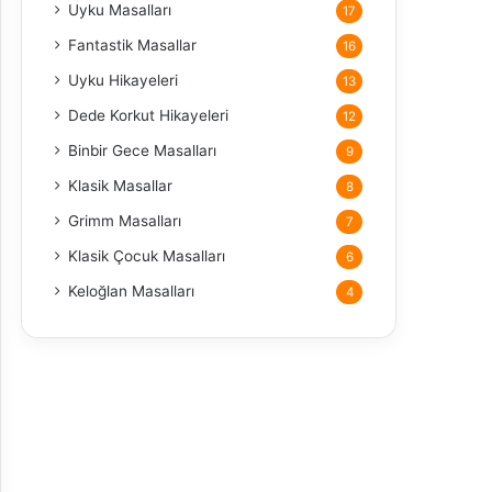
Uyku Masalları
17
Fantastik Masallar
16
Uyku Hikayeleri
13
Dede Korkut Hikayeleri
12
Binbir Gece Masalları
9
Klasik Masallar
8
Grimm Masalları
7
Klasik Çocuk Masalları
6
Keloğlan Masalları
4