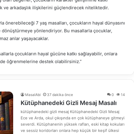
e arkadaşlık ilişkilerini güçlendirecek niteliktedir.
la önerebileceği 7 yaş masalları, çocukların hayal dünyasını
e dönüştürmeye yönlendiriyor. Bu masallarla çocuklar,
az anlar yaşayacaklar.
larla çocukların hayal gücüne katkı sağlayabilir, onlara
ilde öğrenmelerine destek olabilirsiniz.”
MasalAbi
37 dakika önce
0
14
Kütüphanedeki Gizli Mesaj Masalı
kütüphanedeki gizli mesaj Kütüphanedeki Gizli Mesaj
Ece ve Arda, okul çıkışında en çok kütüphaneye gitmeyi
severdi. Kütüphanenin yüksek rafları, eski kitap kokuları
ve sessiz koridorları onlara hep küçük bir keşif ülkesi