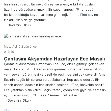
hızlı hızlı çırpardı. En sevdiği şey ise ailesiyle birlikte buzların
üzerinde yürüyüşe çıkmaktı. Bir sabah annesi: “Pino, bugün
balıkların olduğu koyun yakınına gideceğiz,” dedi. Pino sevinçle
zıpladı. “Ben de geliyorum!”…
Devamını Oku »
MasalAbi
2 gün önce
0
20
Çantasını Akşamdan Hazırlayan Ece Masalı
Çantasını Akşamdan Hazırlayan Ece Ece, okula gitmeyi çok seven
neşeli bir çocuktu. Arkadaşlarını görmeyi, öğretmeninin anlattığı
yeni şeyleri öğrenmeyi ve özellikle resim dersini çok severdi. Ama
Ece’nin küçük bir sorunu vardı. Sabahları hep acele ederdi. Bir
sabah annesi odasının kapısından seslendi: “Ece, kahvaltın hazır!”
Ece yataktan hızla kalktı. Saçını taradı, çoraplarını giydi ve çantasını
açtı. Birden durdu. “Anneee!” Annesi mutfaktan…
Devamını Oku »