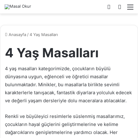
Dış
Arama
M
görünümü
yap
değiştir
...
Anasayfa
/
4 Yaş Masalları
4 Yaş Masalları
4 yaş masalları kategorimizde, çocukların büyülü
dünyasına uygun, eğlenceli ve öğretici masallar
bulunmaktadır. Minikler, bu masallarla birlikte sevimli
karakterlerle tanışacak, fantastik diyarlara yolculuk edecek
ve değerli yaşam dersleriyle dolu maceralara atılacaklar.
Renkli ve büyüleyici resimlerle süslenmiş masallarımız,
çocukların hayal güçlerini geliştirmelerine ve kelime
dağarcıklarını genişletmelerine yardımcı olacak. Her