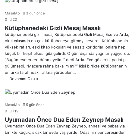
MasalAbi
3 gün önce
0
22
Kütüphanedeki Gizli Mesaj Masalı
kütüphanedeki gizli mesaj Kütüphanedeki Gizli Mesaj Ece ve Arda,
okul çıkışında en çok kütüphaneye gitmeyi severdi. Kütüphanenin
yüksek rafları, eski kitap kokuları ve sessiz koridorları onlara hep
küçük bir keşif ülkesi gibi gelirdi. O gün dışarıda yağmur yağıyordu.
“Bugün eve erken dönmeyelim,” dedi Arda. Ece gözlerini parlatıp
gülümsedi. “Macera rafına bakalım mı?” İkisi birlikte kütüphanenin
en arka tarafındaki raflara yürüdüler.…
Devamını Oku »
MasalAbi
5 gün önce
0
119
Uyumadan Önce Dua Eden Zeynep Masalı
Uyumadan Önce Dua Eden Zeynep Zeynep, annesi ve babasıyla
birlikte küçük, sıcak bir evde yaşıyordu. Odasının penceresinden