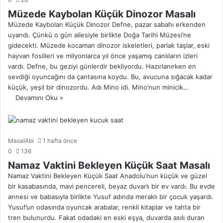
Müzede Kaybolan Küçük Dinozor Masalı
Müzede Kaybolan Küçük Dinozor Defne, pazar sabahı erkenden
uyandı. Çünkü o gün ailesiyle birlikte Doğa Tarihi Müzesi’ne
gidecekti. Müzede kocaman dinozor iskeletleri, parlak taşlar, eski
hayvan fosilleri ve milyonlarca yıl önce yaşamış canlıların izleri
vardı. Defne, bu geziyi günlerdir bekliyordu. Hazırlanırken en
sevdiği oyuncağını da çantasına koydu. Bu, avucuna sığacak kadar
küçük, yeşil bir dinozordu. Adı Mino idi. Mino’nun minicik…
Devamını Oku »
MasalAbi
1 hafta önce
0
136
Namaz Vaktini Bekleyen Küçük Saat Masalı
Namaz Vaktini Bekleyen Küçük Saat Anadolu’nun küçük ve güzel
bir kasabasında, mavi pencereli, beyaz duvarlı bir ev vardı. Bu evde
annesi ve babasıyla birlikte Yusuf adında meraklı bir çocuk yaşardı.
Yusuf’un odasında oyuncak arabalar, renkli kitaplar ve tahta bir
tren bulunurdu. Fakat odadaki en eski eşya, duvarda asılı duran