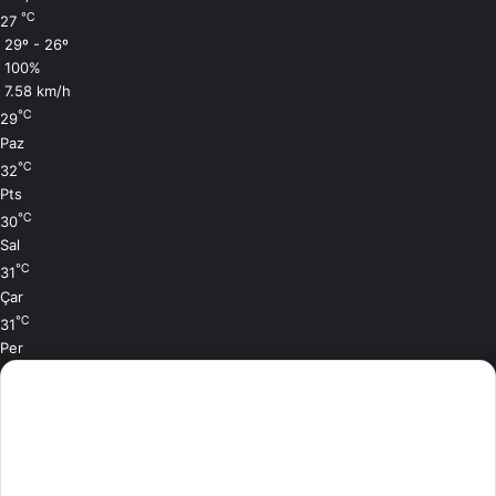
℃
27
29º - 26º
100%
7.58 km/h
℃
29
Paz
℃
32
Pts
℃
30
Sal
℃
31
Çar
℃
31
Per
Son Eklenen Masallarımız
2 saat önce
Elma Kabuklarının Gizli Bahçesi
Masalı