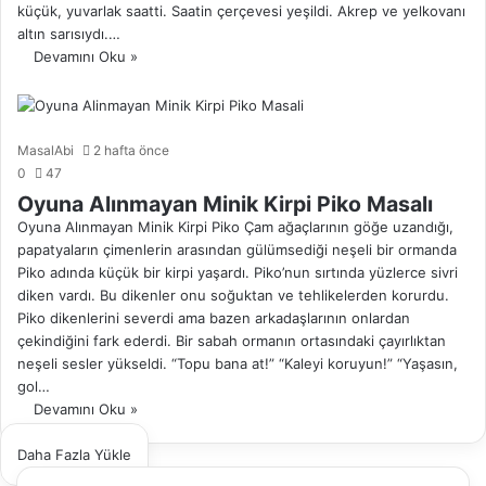
küçük, yuvarlak saatti. Saatin çerçevesi yeşildi. Akrep ve yelkovanı
altın sarısıydı.…
Devamını Oku »
MasalAbi
2 hafta önce
0
47
Oyuna Alınmayan Minik Kirpi Piko Masalı
Oyuna Alınmayan Minik Kirpi Piko Çam ağaçlarının göğe uzandığı,
papatyaların çimenlerin arasından gülümsediği neşeli bir ormanda
Piko adında küçük bir kirpi yaşardı. Piko’nun sırtında yüzlerce sivri
diken vardı. Bu dikenler onu soğuktan ve tehlikelerden korurdu.
Piko dikenlerini severdi ama bazen arkadaşlarının onlardan
çekindiğini fark ederdi. Bir sabah ormanın ortasındaki çayırlıktan
neşeli sesler yükseldi. “Topu bana at!” “Kaleyi koruyun!” “Yaşasın,
gol…
Devamını Oku »
Daha Fazla Yükle