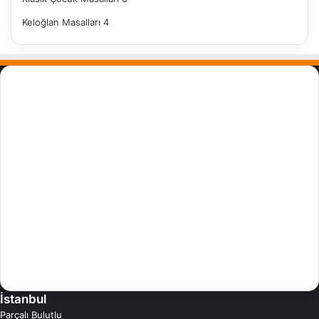
Keloğlan Masalları
4
Masalokur Nedir?
Masal, Çocuklarınızın uyku öncesinde okuyarak hayal dünyasında
gezebileceği çok güzel bir öğretidir.
Küçük çocuklarımızın çok büyük bir hayal dünyalarının olduğuna
inanıyoruz. Bu sebepten, çocuklarınız için özenle yazdığımız
masallar, hikayeler ve maceraları size sunuyoruz
Kocaman dünyaları keşfederken, evlatlarınızın hayal gücünü
geliştirerek ve eğlenceli bir uyku öncesi serüvene dönüştürmeye
çalışıyoruz. Çocuklarınızla birlikte keyifli vakitler geçireceğiniz,
değerlerin ön plana çıktığı masallarla dolu bir hayal dünyası
yaratıyoruz.
İstanbul
Parçalı Bulutlu