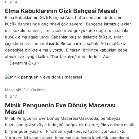
0
14
Elma Kabuklarının Gizli Bahçesi Masalı
Elma Kabuklarının Gizli Bahçesi Ada, hafta sonlarını dedesinin
küçük bahçesinde geçirmeyi çok severdi. Bahçede kırmızı çilekler,
mis kokulu naneler, sarı çiçekler ve gökyüzüne doğru uzanan iki
büyük elma ağacı vardı. Sabahları kuşlar dallarda ötüşür, arılar
çiçeklerin arasında dolaşırdı. Bir cumartesi sabahı Ada mutfakta
dedesiyle birlikte elma yiyordu. Elmasını bitirince kabukları çöpe
atmak için ayağa kalktı. “Dur bakalım,” dedi dedesi. Ada…
Devamını Oku »
MasalAbi
1 gün önce
0
17
Minik Penguenin Eve Dönüş Macerası
Masalı
Minik Penguenin Eve Dönüş Macerası Uzaklarda, bembeyaz
buzulların gökyüzüyle birleştiği soğuk bir ülkede, Pino adında minik
bir penguen yaşardı. Pino’nun siyah-beyaz tüyleri yumuşacıktı.
Yürürken iki yana sallanır, heyecanlandığında küçücük kanatlarını