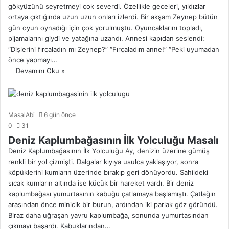
gökyüzünü seyretmeyi çok severdi. Özellikle geceleri, yıldızlar
ortaya çıktığında uzun uzun onları izlerdi. Bir akşam Zeynep bütün
gün oyun oynadığı için çok yorulmuştu. Oyuncaklarını topladı,
pijamalarını giydi ve yatağına uzandı. Annesi kapıdan seslendi:
“Dişlerini fırçaladın mı Zeynep?” “Fırçaladım anne!” “Peki uyumadan
önce yapmayı…
Devamını Oku »
MasalAbi
6 gün önce
0
31
Deniz Kaplumbağasının İlk Yolculuğu Masalı
Deniz Kaplumbağasının İlk Yolculuğu Ay, denizin üzerine gümüş
renkli bir yol çizmişti. Dalgalar kıyıya usulca yaklaşıyor, sonra
köpüklerini kumların üzerinde bırakıp geri dönüyordu. Sahildeki
sıcak kumların altında ise küçük bir hareket vardı. Bir deniz
kaplumbağası yumurtasının kabuğu çatlamaya başlamıştı. Çatlağın
arasından önce minicik bir burun, ardından iki parlak göz göründü.
Biraz daha uğraşan yavru kaplumbağa, sonunda yumurtasından
çıkmayı başardı. Kabuklarından…