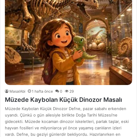
MasalAbi
1 hafta önce
0
29
Müzede Kaybolan Küçük Dinozor Masalı
Müzede Kaybolan Küçük Dinozor Defne, pazar sabahı erkenden
uyandı. Çünkü o gün ailesiyle birlikte Doğa Tarihi Müzesi’ne
gidecekti. Müzede kocaman dinozor iskeletleri, parlak taşlar, eski
hayvan fosilleri ve milyonlarca yıl önce yaşamış canlıların izleri
vardı. Defne, bu geziyi günlerdir bekliyordu. Hazırlanırken en