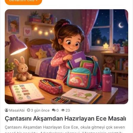
MasalAbi
3 gün önce
0
23
Çantasını Akşamdan Hazırlayan Ece Masalı
Çantasını Akşamdan Hazırlayan Ece Ece, okula gitmeyi çok seven