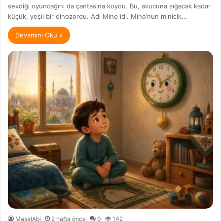
sevdiği oyuncağını da çantasına koydu. Bu, avucuna sığacak kadar
küçük, yeşil bir dinozordu. Adı Mino idi. Mino’nun minicik…
Devamını Oku »
MasalAbi
2 hafta önce
0
142