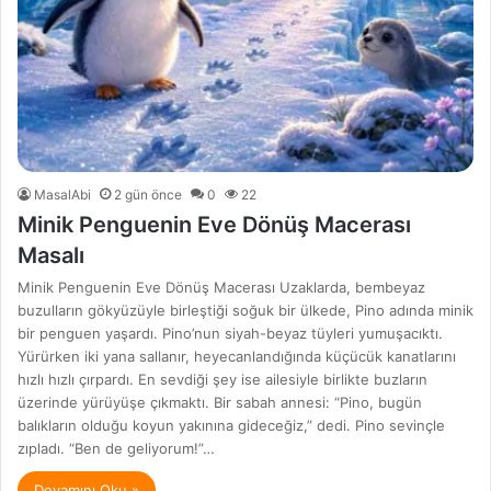
MasalAbi
2 gün önce
0
22
Minik Penguenin Eve Dönüş Macerası
Masalı
Minik Penguenin Eve Dönüş Macerası Uzaklarda, bembeyaz
buzulların gökyüzüyle birleştiği soğuk bir ülkede, Pino adında minik
bir penguen yaşardı. Pino’nun siyah-beyaz tüyleri yumuşacıktı.
Yürürken iki yana sallanır, heyecanlandığında küçücük kanatlarını
hızlı hızlı çırpardı. En sevdiği şey ise ailesiyle birlikte buzların
üzerinde yürüyüşe çıkmaktı. Bir sabah annesi: “Pino, bugün
balıkların olduğu koyun yakınına gideceğiz,” dedi. Pino sevinçle
zıpladı. “Ben de geliyorum!”…
Devamını Oku »