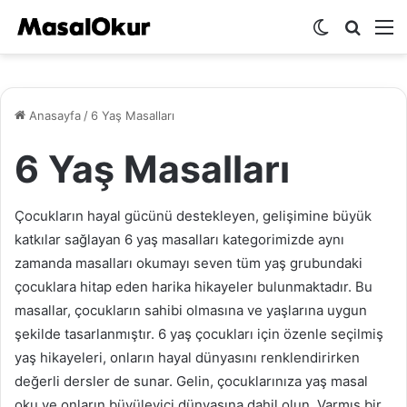
Dış
Arama
M
görünümü
yap
değiştir
...
Anasayfa
/
6 Yaş Masalları
6 Yaş Masalları
Çocukların hayal gücünü destekleyen, gelişimine büyük
katkılar sağlayan 6 yaş masalları kategorimizde aynı
zamanda masalları okumayı seven tüm yaş grubundaki
çocuklara hitap eden harika hikayeler bulunmaktadır. Bu
masallar, çocukların sahibi olmasına ve yaşlarına uygun
şekilde tasarlanmıştır. 6 yaş çocukları için özenle seçilmiş
yaş hikayeleri, onların hayal dünyasını renklendirirken
değerli dersler de sunar. Gelin, çocuklarınıza yaş masal
oku ve onların büyüleyici dünyasına dahil olun. Varmış bir