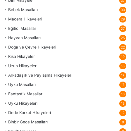
Dini Hikayeler
37
Bebek Masalları
30
Macera Hikayeleri
29
Eğitici Masallar
27
Hayvan Masalları
25
Doğa ve Çevre Hikayeleri
22
Kısa Hikayeler
19
Uzun Hikayeler
18
Arkadaşlık ve Paylaşma Hikayeleri
17
Uyku Masalları
17
Fantastik Masallar
16
Uyku Hikayeleri
13
Dede Korkut Hikayeleri
12
Binbir Gece Masalları
9