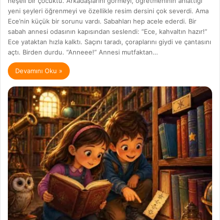
neşeli bir çocuktu. Arkadaşlarını görmeyi, öğretmeninin anlattığı
yeni şeyleri öğrenmeyi ve özellikle resim dersini çok severdi. Ama
Ece’nin küçük bir sorunu vardı. Sabahları hep acele ederdi. Bir
sabah annesi odasının kapısından seslendi: “Ece, kahvaltın hazır!”
Ece yataktan hızla kalktı. Saçını taradı, çoraplarını giydi ve çantasını
açtı. Birden durdu. “Anneee!” Annesi mutfaktan…
Devamını Oku »