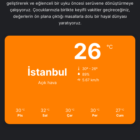
geliştirerek ve eğlenceli bir uyku öncesi serüvene dönüştürmeye
çalışıyoruz. Çocuklarınızla birlikte keyifli vakitler geçireceğiniz,
değerlerin ön plana çıktığı masallarla dolu bir hayal dünyası
yaratıyoruz.
26
℃
İstanbul
30º - 26º
89%
5.67 km/h
Açık hava
30
32
30
30
27
℃
℃
℃
℃
℃
Pts
Sal
Çar
Per
Cum