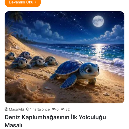
Devamını Oku »
MasalAbi
1 hafta önce
0
32
Deniz Kaplumbağasının İlk Yolculuğu
Masalı