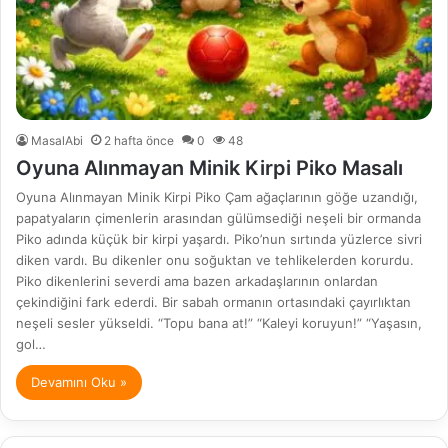
MasalAbi
2 hafta önce
0
48
Oyuna Alınmayan Minik Kirpi Piko Masalı
Oyuna Alınmayan Minik Kirpi Piko Çam ağaçlarının göğe uzandığı,
papatyaların çimenlerin arasından gülümsediği neşeli bir ormanda
Piko adında küçük bir kirpi yaşardı. Piko’nun sırtında yüzlerce sivri
diken vardı. Bu dikenler onu soğuktan ve tehlikelerden korurdu.
Piko dikenlerini severdi ama bazen arkadaşlarının onlardan
çekindiğini fark ederdi. Bir sabah ormanın ortasındaki çayırlıktan
neşeli sesler yükseldi. “Topu bana at!” “Kaleyi koruyun!” “Yaşasın,
gol…
Devamını Oku »