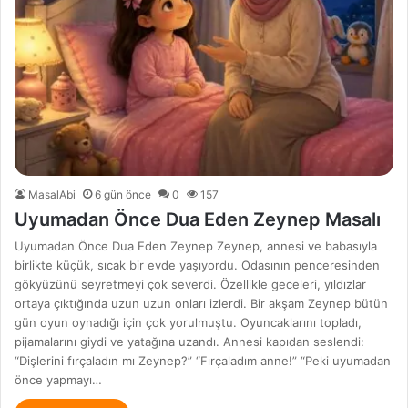
MasalAbi
6 gün önce
0
157
Uyumadan Önce Dua Eden Zeynep Masalı
Uyumadan Önce Dua Eden Zeynep Zeynep, annesi ve babasıyla
birlikte küçük, sıcak bir evde yaşıyordu. Odasının penceresinden
gökyüzünü seyretmeyi çok severdi. Özellikle geceleri, yıldızlar
ortaya çıktığında uzun uzun onları izlerdi. Bir akşam Zeynep bütün
gün oyun oynadığı için çok yorulmuştu. Oyuncaklarını topladı,
pijamalarını giydi ve yatağına uzandı. Annesi kapıdan seslendi:
“Dişlerini fırçaladın mı Zeynep?” “Fırçaladım anne!” “Peki uyumadan
önce yapmayı…