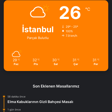
26
℃
İstanbul
29º - 25º
100%
7.9 km/h
Parçalı Bulutlu
29
32
30
31
31
℃
℃
℃
℃
℃
Paz
Pts
Sal
Çar
Per
Son Eklenen Masallarımız
58 dakika önce
Elma Kabuklarının Gizli Bahçesi Masalı
1 gün önce