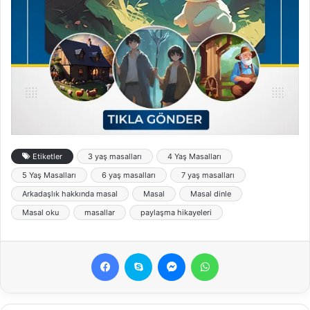
Etiketler
3 yaş masalları
4 Yaş Masalları
5 Yaş Masalları
6 yaş masalları
7 yaş masalları
Arkadaşlık hakkında masal
Masal
Masal dinle
Masal oku
masallar
paylaşma hikayeleri
Facebook
Skype
Messenger
WhatsApp