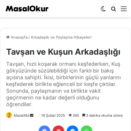
Dış
Arama
M
görünümü
yap
değiştir
...
Anasayfa
/
Arkadaşlık ve Paylaşma Hikayeleri
Tavşan ve Kuşun Arkadaşlığı
Tavşan, hızlı koşarak ormanı keşfederken, Kuş
gökyüzünde süzülebildiği için farklı bir bakış
açısına sahipti. İkisi, birbirlerinin güçlü yanlarını
keşfederek birlikte eğlenceli bir keşfe çıktılar.
Sonunda, paylaşmanın ve birlikte vakit
geçirmenin ne kadar değerli olduğunu
öğrendiler.
Bir
MasalAbi
16 Şubat 2025
265
3 dakika okuma süresi
e-
Facebook
Pinterest
Messenger
WhatsApp
posta