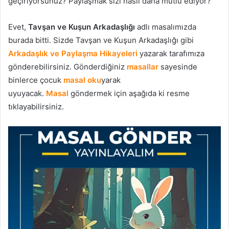
geçiriyorsunuz? Paylaşmak sizi nasıl daha mutlu ediyor?
Evet,
Tavşan ve Kuşun Arkadaşlığı
adlı masalımızda
burada bitti. Sizde Tavşan ve Kuşun Arkadaşlığı gibi
Arkadaşlık ve Paylaşma Hikayeleri
yazarak tarafımıza
gönderebilirsiniz. Gönderdiğiniz
masallar
sayesinde
binlerce çocuk
masal oku
yarak
uyuyacak.
Masal
göndermek için aşağıda ki resme
tıklayabilirsiniz.