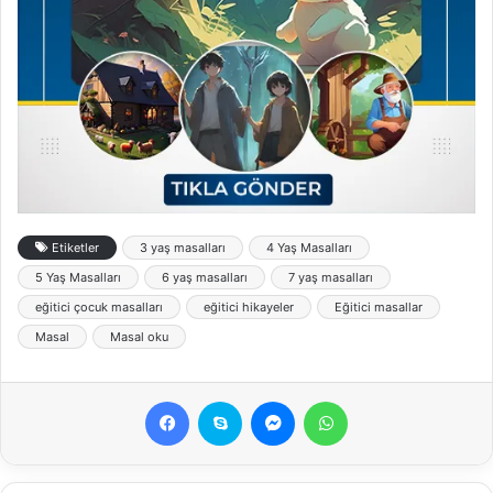
Etiketler
3 yaş masalları
4 Yaş Masalları
5 Yaş Masalları
6 yaş masalları
7 yaş masalları
eğitici çocuk masalları
eğitici hikayeler
Eğitici masallar
Masal
Masal oku
Facebook
Skype
Messenger
WhatsApp