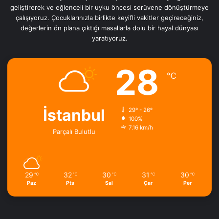
geliştirerek ve eğlenceli bir uyku öncesi serüvene dönüştürmeye
çalışıyoruz. Çocuklarınızla birlikte keyifli vakitler geçireceğiniz,
değerlerin ön plana çıktığı masallarla dolu bir hayal dünyası
yaratıyoruz.
28
℃
İstanbul
29º - 26º
100%
7.16 km/h
Parçalı Bulutlu
29
32
30
31
30
℃
℃
℃
℃
℃
Paz
Pts
Sal
Çar
Per