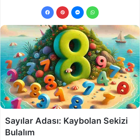
e-
Facebook
Pinterest
Messenger
WhatsApp
posta
göndermek
Sayılar Adası: Kaybolan Sekizi
Bulalım