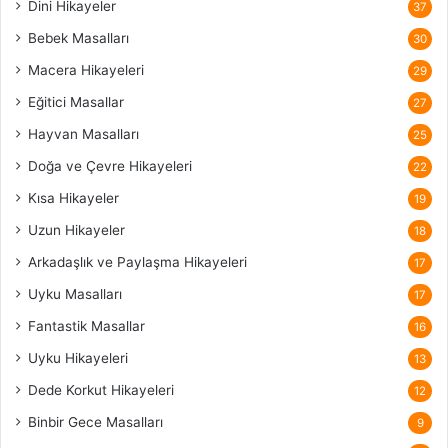
Dini Hikayeler
37
Bebek Masalları
30
Macera Hikayeleri
29
Eğitici Masallar
27
Hayvan Masalları
25
Doğa ve Çevre Hikayeleri
22
Kısa Hikayeler
19
Uzun Hikayeler
18
Arkadaşlık ve Paylaşma Hikayeleri
17
Uyku Masalları
17
Fantastik Masallar
16
Uyku Hikayeleri
13
Dede Korkut Hikayeleri
12
Binbir Gece Masalları
9