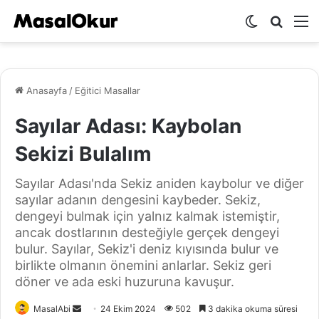
Dış
Arama
M
görünümü
yap
değiştir
...
Anasayfa
/
Eğitici Masallar
Sayılar Adası: Kaybolan
Sekizi Bulalım
Sayılar Adası'nda Sekiz aniden kaybolur ve diğer
sayılar adanın dengesini kaybeder. Sekiz,
dengeyi bulmak için yalnız kalmak istemiştir,
ancak dostlarının desteğiyle gerçek dengeyi
bulur. Sayılar, Sekiz'i deniz kıyısında bulur ve
birlikte olmanın önemini anlarlar. Sekiz geri
döner ve ada eski huzuruna kavuşur.
Bir
MasalAbi
24 Ekim 2024
502
3 dakika okuma süresi