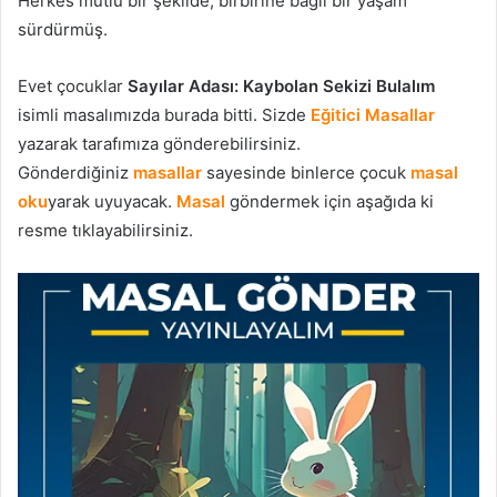
Herkes mutlu bir şekilde, birbirine bağlı bir yaşam
sürdürmüş.
Evet çocuklar
Sayılar Adası: Kaybolan Sekizi Bulalım
isimli masalımızda burada bitti. Sizde
Eğitici Masallar
yazarak tarafımıza gönderebilirsiniz.
Gönderdiğiniz
masallar
sayesinde binlerce çocuk
masal
oku
yarak uyuyacak.
Masal
göndermek için aşağıda ki
resme tıklayabilirsiniz.