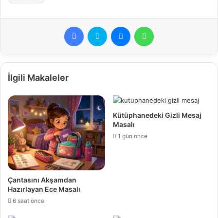
Facebook
Skype
Messenger
WhatsApp
İlgili Makaleler
Kütüphanedeki Gizli Mesaj
Masalı
1 gün önce
Çantasını Akşamdan
Hazırlayan Ece Masalı
6 saat önce