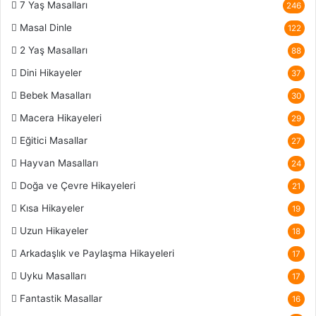
7 Yaş Masalları
246
Masal Dinle
122
2 Yaş Masalları
88
Dini Hikayeler
37
Bebek Masalları
30
Macera Hikayeleri
29
Eğitici Masallar
27
Hayvan Masalları
24
Doğa ve Çevre Hikayeleri
21
Kısa Hikayeler
19
Uzun Hikayeler
18
Arkadaşlık ve Paylaşma Hikayeleri
17
Uyku Masalları
17
Fantastik Masallar
16