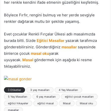
her renkle kendini ifade etmenin güzelliğini keşfetmiş.
Böylece Fırfır, rengini bulmuş ve her yerde sevgiyle
renkler dağıtarak mutlu bir şekilde yaşamış.
Evet çocuklar Renkli Fırçalar Ülkesi adlı masalımızda
burada bitti. Sizde
Eğitici Masallar
yazarak tarafımıza
gönderebilirsiniz. Gönderdiğiniz
masallar
sayesinde
binlerce çocuk
masal oku
yarak
uyuyacak.
Masal
göndermek için aşağıda ki resme
tıklayabilirsiniz.
Etiketler
3 yaş masalları
4 Yaş Masalları
5 Yaş Masalları
6 yaş masalları
eğitici çocuk masalları
eğitici hikayeler
eğitici masal
Masal
Masal oku
masallar