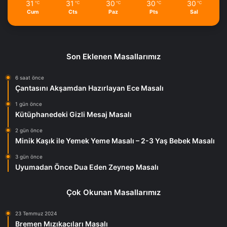
31
31
30
30
30
℃
℃
℃
℃
℃
Cum
Cts
Paz
Pts
Sal
Son Eklenen Masallarımız
6 saat önce
Çantasını Akşamdan Hazırlayan Ece Masalı
1 gün önce
Kütüphanedeki Gizli Mesaj Masalı
2 gün önce
Minik Kaşık ile Yemek Yeme Masalı – 2-3 Yaş Bebek Masalı
3 gün önce
Uyumadan Önce Dua Eden Zeynep Masalı
Çok Okunan Masallarımız
23 Temmuz 2024
Bremen Mızıkacıları Masalı