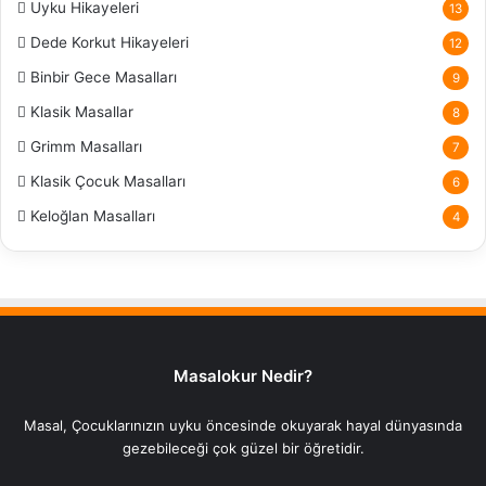
Uyku Hikayeleri
13
Dede Korkut Hikayeleri
12
Binbir Gece Masalları
9
Klasik Masallar
8
Grimm Masalları
7
Klasik Çocuk Masalları
6
Keloğlan Masalları
4
Masalokur Nedir?
Masal, Çocuklarınızın uyku öncesinde okuyarak hayal dünyasında
gezebileceği çok güzel bir öğretidir.