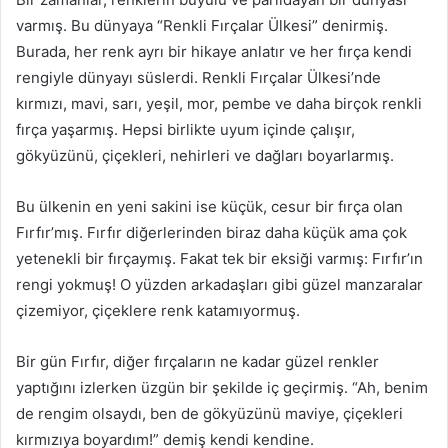
varmış. Bu dünyaya “Renkli Fırçalar Ülkesi” denirmiş.
Burada, her renk ayrı bir hikaye anlatır ve her fırça kendi
rengiyle dünyayı süslerdi. Renkli Fırçalar Ülkesi’nde
kırmızı, mavi, sarı, yeşil, mor, pembe ve daha birçok renkli
fırça yaşarmış. Hepsi birlikte uyum içinde çalışır,
gökyüzünü, çiçekleri, nehirleri ve dağları boyarlarmış.
Bu ülkenin en yeni sakini ise küçük, cesur bir fırça olan
Fırfır’mış. Fırfır diğerlerinden biraz daha küçük ama çok
yetenekli bir fırçaymış. Fakat tek bir eksiği varmış: Fırfır’ın
rengi yokmuş! O yüzden arkadaşları gibi güzel manzaralar
çizemiyor, çiçeklere renk katamıyormuş.
Bir gün Fırfır, diğer fırçaların ne kadar güzel renkler
yaptığını izlerken üzgün bir şekilde iç geçirmiş. “Ah, benim
de rengim olsaydı, ben de gökyüzünü maviye, çiçekleri
kırmızıya boyardım!” demiş kendi kendine.