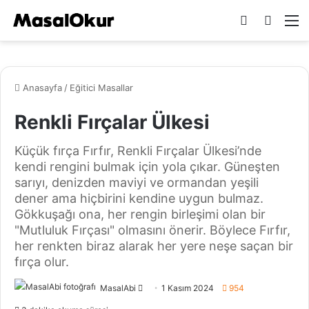
Dış
Arama
M
görünümü
yap
değiştir
...
Anasayfa
/
Eğitici Masallar
Renkli Fırçalar Ülkesi
Küçük fırça Fırfır, Renkli Fırçalar Ülkesi’nde
kendi rengini bulmak için yola çıkar. Güneşten
sarıyı, denizden maviyi ve ormandan yeşili
dener ama hiçbirini kendine uygun bulmaz.
Gökkuşağı ona, her rengin birleşimi olan bir
"Mutluluk Fırçası" olmasını önerir. Böylece Fırfır,
her renkten biraz alarak her yere neşe saçan bir
fırça olur.
Bir
MasalAbi
1 Kasım 2024
954
e-