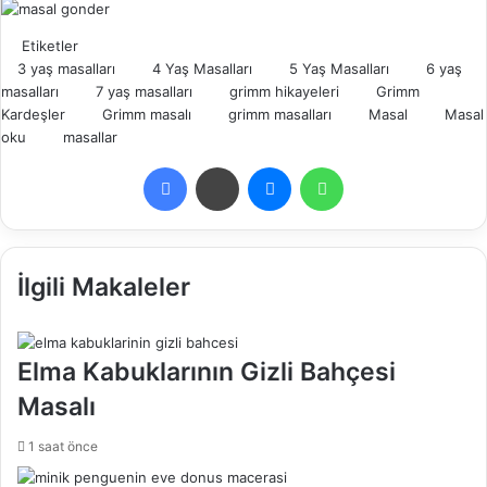
Etiketler
3 yaş masalları
4 Yaş Masalları
5 Yaş Masalları
6 yaş
masalları
7 yaş masalları
grimm hikayeleri
Grimm
Kardeşler
Grimm masalı
grimm masalları
Masal
Masal
oku
masallar
Facebook
Skype
Messenger
WhatsApp
İlgili Makaleler
Elma Kabuklarının Gizli Bahçesi
Masalı
1 saat önce