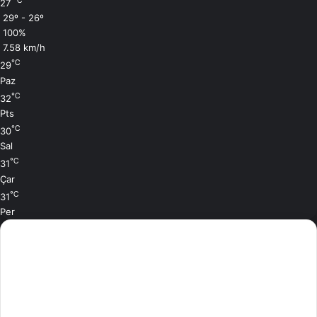
℃
27
29º - 26º
100%
7.58 km/h
℃
29
Paz
℃
32
Pts
℃
30
Sal
℃
31
Çar
℃
31
Per
Son Eklenen Masallarımız
1 saat önce
Elma Kabuklarının Gizli Bahçesi
Masalı