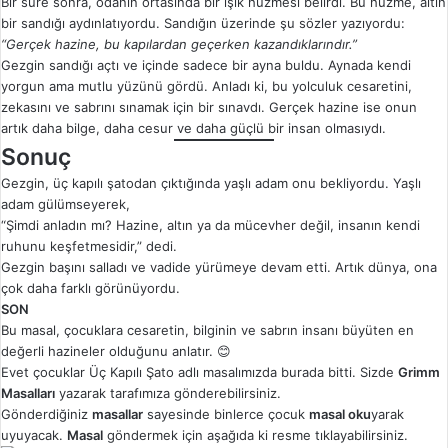
Bir süre sonra, odanın ortasında bir ışık huzmesi belirdi. Bu huzme, altın
bir sandığı aydınlatıyordu. Sandığın üzerinde şu sözler yazıyordu:
“Gerçek hazine, bu kapılardan geçerken kazandıklarındır.”
Gezgin sandığı açtı ve içinde sadece bir ayna buldu. Aynada kendi
yorgun ama mutlu yüzünü gördü. Anladı ki, bu yolculuk cesaretini,
zekasını ve sabrını sınamak için bir sınavdı. Gerçek hazine ise onun
artık daha bilge, daha cesur ve daha güçlü bir insan olmasıydı.
Sonuç
Gezgin, üç kapılı şatodan çıktığında yaşlı adam onu bekliyordu. Yaşlı
adam gülümseyerek,
“Şimdi anladın mı? Hazine, altın ya da mücevher değil, insanın kendi
ruhunu keşfetmesidir,” dedi.
Gezgin başını salladı ve vadide yürümeye devam etti. Artık dünya, ona
çok daha farklı görünüyordu.
SON
Bu masal, çocuklara cesaretin, bilginin ve sabrın insanı büyüten en
değerli hazineler olduğunu anlatır. 😊
Evet çocuklar Üç Kapılı Şato adlı masalımızda burada bitti. Sizde
Grimm
Masalları
yazarak tarafımıza gönderebilirsiniz.
Gönderdiğiniz
masallar
sayesinde binlerce çocuk
masal oku
yarak
uyuyacak.
Masal
göndermek için aşağıda ki resme tıklayabilirsiniz.