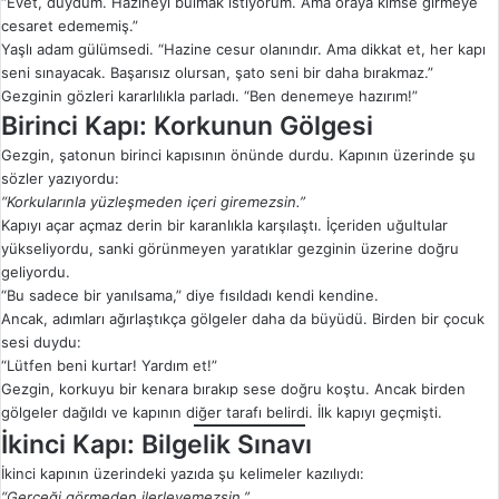
“Evet, duydum. Hazineyi bulmak istiyorum. Ama oraya kimse girmeye
cesaret edememiş.”
Yaşlı adam gülümsedi. “Hazine cesur olanındır. Ama dikkat et, her kapı
seni sınayacak. Başarısız olursan, şato seni bir daha bırakmaz.”
Gezginin gözleri kararlılıkla parladı. “Ben denemeye hazırım!”
Birinci Kapı: Korkunun Gölgesi
Gezgin, şatonun birinci kapısının önünde durdu. Kapının üzerinde şu
sözler yazıyordu:
“Korkularınla yüzleşmeden içeri giremezsin.”
Kapıyı açar açmaz derin bir karanlıkla karşılaştı. İçeriden uğultular
yükseliyordu, sanki görünmeyen yaratıklar gezginin üzerine doğru
geliyordu.
“Bu sadece bir yanılsama,” diye fısıldadı kendi kendine.
Ancak, adımları ağırlaştıkça gölgeler daha da büyüdü. Birden bir çocuk
sesi duydu:
“Lütfen beni kurtar! Yardım et!”
Gezgin, korkuyu bir kenara bırakıp sese doğru koştu. Ancak birden
gölgeler dağıldı ve kapının diğer tarafı belirdi. İlk kapıyı geçmişti.
İkinci Kapı: Bilgelik Sınavı
İkinci kapının üzerindeki yazıda şu kelimeler kazılıydı:
“Gerçeği görmeden ilerleyemezsin.”