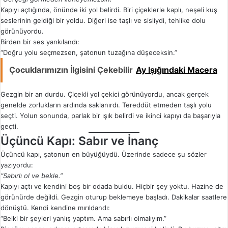
Kapıyı açtığında, önünde iki yol belirdi. Biri çiçeklerle kaplı, neşeli kuş
seslerinin geldiği bir yoldu. Diğeri ise taşlı ve sisliydi, tehlike dolu
görünüyordu.
Birden bir ses yankılandı:
“Doğru yolu seçmezsen, şatonun tuzağına düşeceksin.”
Çocuklarımızın İlgisini Çekebilir
Ay Işığındaki Macera
Gezgin bir an durdu. Çiçekli yol çekici görünüyordu, ancak gerçek
genelde zorlukların ardında saklanırdı. Tereddüt etmeden taşlı yolu
seçti. Yolun sonunda, parlak bir ışık belirdi ve ikinci kapıyı da başarıyla
geçti.
Üçüncü Kapı: Sabır ve İnanç
Üçüncü kapı, şatonun en büyüğüydü. Üzerinde sadece şu sözler
yazıyordu:
“Sabırlı ol ve bekle.”
Kapıyı açtı ve kendini boş bir odada buldu. Hiçbir şey yoktu. Hazine de
görünürde değildi. Gezgin oturup beklemeye başladı. Dakikalar saatlere
dönüştü. Kendi kendine mırıldandı:
“Belki bir şeyleri yanlış yaptım. Ama sabırlı olmalıyım.”