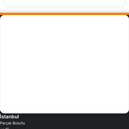
Masalokur Nedir?
Masal, Çocuklarınızın uyku öncesinde okuyarak hayal dünyasında
gezebileceği çok güzel bir öğretidir.
Küçük çocuklarımızın çok büyük bir hayal dünyalarının olduğuna
inanıyoruz. Bu sebepten, çocuklarınız için özenle yazdığımız
masallar, hikayeler ve maceraları size sunuyoruz
Kocaman dünyaları keşfederken, evlatlarınızın hayal gücünü
geliştirerek ve eğlenceli bir uyku öncesi serüvene dönüştürmeye
çalışıyoruz. Çocuklarınızla birlikte keyifli vakitler geçireceğiniz,
değerlerin ön plana çıktığı masallarla dolu bir hayal dünyası
yaratıyoruz.
İstanbul
Parçalı Bulutlu