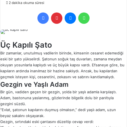
e-
2 dakika okuma süresi
posta
Facebook
Pinterest
Messenger
WhatsApp
göndermek
Üç Kapılı Şato
Bir zamanlar, unutulmuş vadilerin birinde, kimsenin cesaret edemediği
eski bir şato yükselirdi. Şatonun soğuk taş duvarları, zamana meydan
okuyan yosunlarla kaplıydı ve üç büyük kapısı vardı. Efsaneye göre, bu
kapıların ardında inanılmaz bir hazine saklıydı. Ancak, bu kapılardan
geçmek isteyen kişi, cesaretini, zekasını ve sabrını kanıtlamalıydı.
Gezgin ve Yaşlı Adam
Bir gün, vadiden geçen bir gezgin, yolda bir yaşlı adamla karşılaştı.
Adam, bastonuna yaslanmış, gözlerinde bilgelik dolu bir parıltıyla
gezgini süzdü.
“Evlat, şatonun kapılarını duymuş olmalısın,” dedi yaşlı adam, uzun
beyaz sakalını okşayarak.
Gezgin, sırtındaki eski çantasını düzeltip cevap verdi: