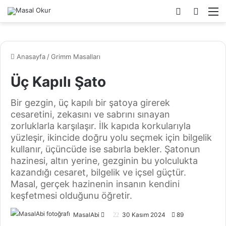
Dış
Arama
M
görünümü
yap
değiştir
...
Anasayfa
/
Grimm Masalları
Üç Kapılı Şato
Bir gezgin, üç kapılı bir şatoya girerek
cesaretini, zekasını ve sabrını sınayan
zorluklarla karşılaşır. İlk kapıda korkularıyla
yüzleşir, ikincide doğru yolu seçmek için bilgelik
kullanır, üçüncüde ise sabırla bekler. Şatonun
hazinesi, altın yerine, gezginin bu yolculukta
kazandığı cesaret, bilgelik ve içsel güçtür.
Masal, gerçek hazinenin insanın kendini
keşfetmesi olduğunu öğretir.
Bir
MasalAbi
30 Kasım 2024
89