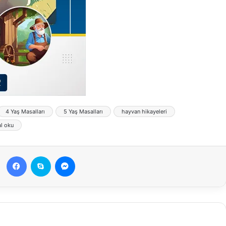
4 Yaş Masalları
5 Yaş Masalları
hayvan hikayeleri
l oku
Facebook
Skype
Messenger