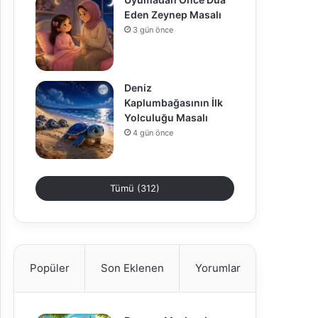
Eden Zeynep Masalı
3 gün önce
Deniz
Kaplumbağasının İlk
Yolculuğu Masalı
4 gün önce
Tümü (312)
Popüler
Son Eklenen
Yorumlar