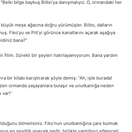
“Belki bilge baykuş Bilbo’ya danışmalıyız. O, ormandaki her
ı büyük meşe ağacına doğru yürümüşler. Bilbo, dalların
ş. Fiko’yu ve Piti’yi görünce kanatlarını açarak aşağıya
eldiniz bana?”
ir filim. Sürekli bir şeyleri hatırlayamıyorum. Bana yardım
a bir kitabı karıştırarak şöyle demiş: “Ah, işte burada!
azen ormanda yaşayanlara bulaşır ve unutkanlığa neden
 var!”
olduğunu bilmelisiniz. Fiko’nun unutkanlığına çare bulmak
 onun en sevdiği yiyecek nedir, birlikte yaptığınız eğlenceli