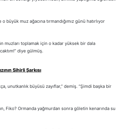
le o büyük muz ağacına tırmandığımız günü hatırlıyor
ün muzları toplamak için o kadar yüksek bir dala
aktım!” diye gülmüş.
zının Sihirli Şarkısı
ıkça, unutkanlık büyüsü zayıflar,” demiş. “Şimdi başka bir
usun, Fiko? Ormanda yağmurdan sonra göletin kenarında su