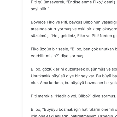
Piti gülümseyerek, “Endişelenme Fiko,” demiş. 
şeyi bilir!”
Böylece Fiko ve Piti, baykuş Bilbo’nun yaşadığ
arasında oturuyormuş ve eski bir kitap okuyormu
süzülmüş. “Hoş geldiniz, Fiko ve Piti! Neden g
Fiko üzgün bir sesle, “Bilbo, ben çok unutkan b
edebilir misin?” diye sormuş.
Bilbo, gözlüklerini düzelterek düşünmüş ve sonr
Unutkanlık büyüsü diye bir şey var. Bu büyü b
olur. Ama korkma, bu büyüyü bozmanın bir yolu
Piti merakla, “Nedir o yol, Bilbo?” diye sormuş.
Bilbo, “Büyüyü bozmak için hatıraların önemli 
için ona eski anılarını hatırlatmalıyız. Örneğin,