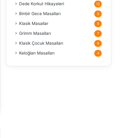
Dede Korkut Hikayeleri
12
Binbir Gece Masalları
9
Klasik Masallar
8
Grimm Masalları
7
Klasik Çocuk Masalları
6
Keloğlan Masalları
4