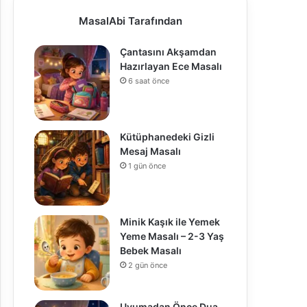
MasalAbi Tarafından
Çantasını Akşamdan
Hazırlayan Ece Masalı
6 saat önce
Kütüphanedeki Gizli
Mesaj Masalı
1 gün önce
Minik Kaşık ile Yemek
Yeme Masalı – 2-3 Yaş
Bebek Masalı
2 gün önce
Uyumadan Önce Dua