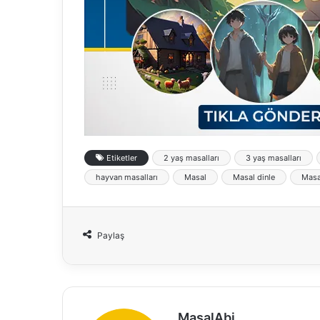
Etiketler
2 yaş masalları
3 yaş masalları
hayvan masalları
Masal
Masal dinle
Masa
Paylaş
MasalAbi