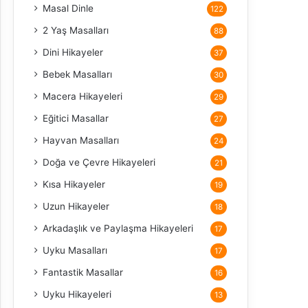
Masal Dinle
122
2 Yaş Masalları
88
Dini Hikayeler
37
Bebek Masalları
30
Macera Hikayeleri
29
Eğitici Masallar
27
Hayvan Masalları
24
Doğa ve Çevre Hikayeleri
21
Kısa Hikayeler
19
Uzun Hikayeler
18
Arkadaşlık ve Paylaşma Hikayeleri
17
Uyku Masalları
17
Fantastik Masallar
16
Uyku Hikayeleri
13