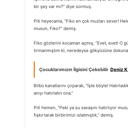
bir şey var mı?” diye sormuş.
Piti heyecanla, “Fiko en çok muzları sever! He
musun, Fiko?” demiş.
Fiko gözlerini kocaman açmış, “Evet, evet! O g
tırmanmıştım ki, neredeyse gökyüzüne dokunac
Çocuklarımızın İlgisini Çekebilir
Deniz Kı
Bilbo kanatlarını çırparak, “İşte böyle! Hatırlad
anıyı hatırlatın ona.”
Piti hemen, “Peki ya su savaşını hatırlıyor m
fışkırtarak birbirimizi ıslatmıştık,” demiş.