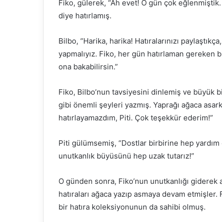
Fiko, gülerek, “Ah evet! O gün çok eğlenmişti
diye hatırlamış.
Bilbo, “Harika, harika! Hatıralarınızı paylaştık
yapmalıyız. Fiko, her gün hatırlaman gereken 
ona bakabilirsin.”
Fiko, Bilbo’nun tavsiyesini dinlemiş ve büyük 
gibi önemli şeyleri yazmış. Yaprağı ağaca asa
hatırlayamazdım, Piti. Çok teşekkür ederim!”
Piti gülümsemiş, “Dostlar birbirine hep yardım 
unutkanlık büyüsünü hep uzak tutarız!”
O günden sonra, Fiko’nun unutkanlığı giderek az
hatıraları ağaca yazıp asmaya devam etmişler. F
bir hatıra koleksiyonunun da sahibi olmuş.