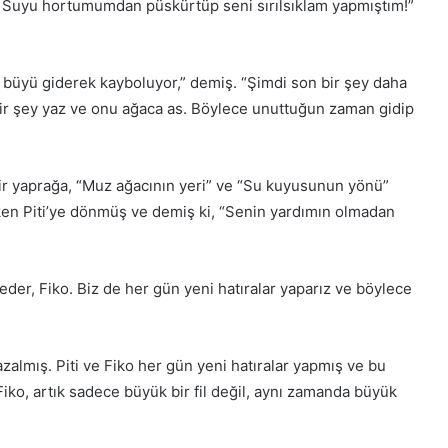
k. Suyu hortumumdan püskürtüp seni sırılsıklam yapmıştım!”
ça, büyü giderek kayboluyor,” demiş. “Şimdi son bir şey daha
bir şey yaz ve onu ağaca as. Böylece unuttuğun zaman gidip
bir yaprağa, “Muz ağacının yeri” ve “Su kuyusunun yönü”
rken Piti’ye dönmüş ve demiş ki, “Senin yardımın olmadan
eder, Fiko. Biz de her gün yeni hatıralar yaparız ve böylece
almış. Piti ve Fiko her gün yeni hatıralar yapmış ve bu
iko, artık sadece büyük bir fil değil, aynı zamanda büyük