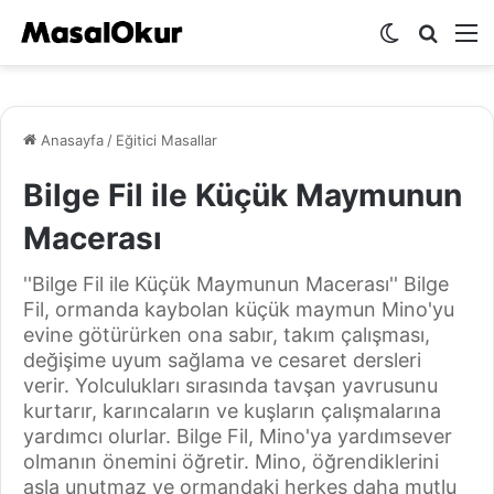
Dış
Arama
M
görünümü
yap
değiştir
...
Anasayfa
/
Eğitici Masallar
Bilge Fil ile Küçük Maymunun
Macerası
''Bilge Fil ile Küçük Maymunun Macerası'' Bilge
Fil, ormanda kaybolan küçük maymun Mino'yu
evine götürürken ona sabır, takım çalışması,
değişime uyum sağlama ve cesaret dersleri
verir. Yolculukları sırasında tavşan yavrusunu
kurtarır, karıncaların ve kuşların çalışmalarına
yardımcı olurlar. Bilge Fil, Mino'ya yardımsever
olmanın önemini öğretir. Mino, öğrendiklerini
asla unutmaz ve ormandaki herkes daha mutlu