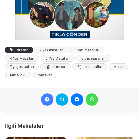
Etiketler
2 yaş masalları
3 yaş masalları
4 Yaş Masalları
5 Yaş Masalları
6 yaş masalları
7 yaş masalları
eğitici masal
Eğitici masallar
Masal
Masal oku
masallar
Facebook
Skype
Messenger
WhatsApp
İlgili Makaleler