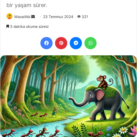
bir yaşam sürer.
Bir
MasalAbi
23 Temmuz 2024
321
e-
3 dakika okuma süresi
posta
Facebook
Pinterest
Messenger
WhatsApp
göndermek