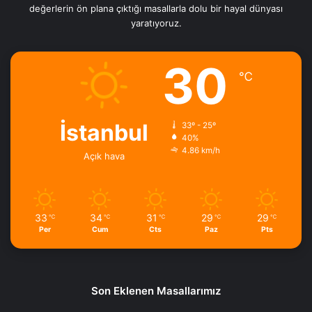
değerlerin ön plana çıktığı masallarla dolu bir hayal dünyası
yaratıyoruz.
30
℃
İstanbul
33º - 25º
40%
4.86 km/h
Açık hava
33
34
31
29
29
℃
℃
℃
℃
℃
Per
Cum
Cts
Paz
Pts
Son Eklenen Masallarımız