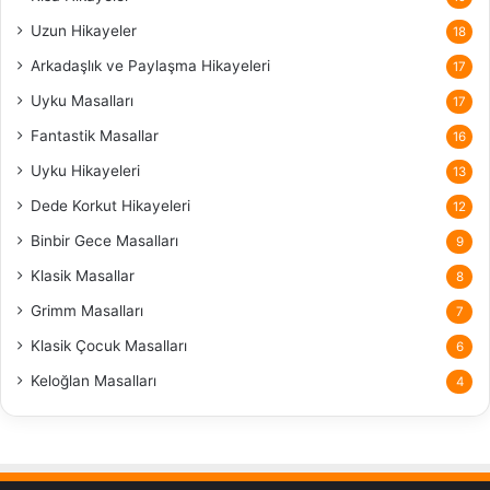
Uzun Hikayeler
18
Arkadaşlık ve Paylaşma Hikayeleri
17
Uyku Masalları
17
Fantastik Masallar
16
Uyku Hikayeleri
13
Dede Korkut Hikayeleri
12
Binbir Gece Masalları
9
Klasik Masallar
8
Grimm Masalları
7
Klasik Çocuk Masalları
6
Keloğlan Masalları
4