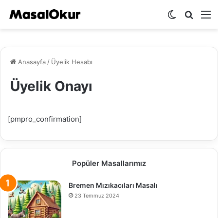
Dış
Arama
M
görünümü
yap
değiştir
...
Anasayfa
/
Üyelik Hesabı
Üyelik Onayı
[pmpro_confirmation]
Popüler Masallarımız
Bremen Mızıkacıları Masalı
23 Temmuz 2024