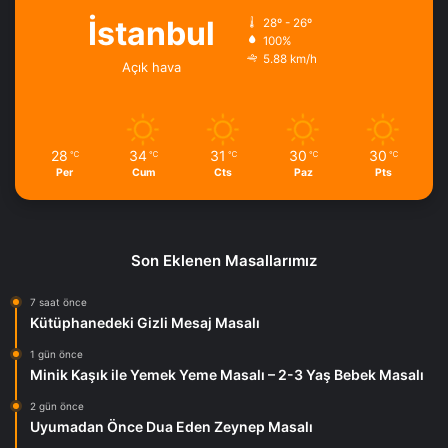
İstanbul
28º - 26º
100%
5.88 km/h
Açık hava
28
34
31
30
30
℃
℃
℃
℃
℃
Per
Cum
Cts
Paz
Pts
Son Eklenen Masallarımız
7 saat önce
Kütüphanedeki Gizli Mesaj Masalı
1 gün önce
Minik Kaşık ile Yemek Yeme Masalı – 2-3 Yaş Bebek Masalı
2 gün önce
Uyumadan Önce Dua Eden Zeynep Masalı